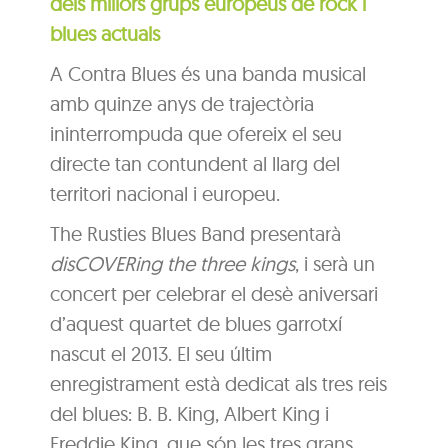
dels millors grups europeus de rock i
blues actuals
A Contra Blues és una banda musical
amb quinze anys de trajectòria
ininterrompuda que ofereix el seu
directe tan contundent al llarg del
territori nacional i europeu.
The Rusties Blues Band presentarà
disCOVERing the three kings
, i serà un
concert per celebrar el desè aniversari
d’aquest quartet de blues garrotxí
nascut el 2013. El seu últim
enregistrament està dedicat als tres reis
del blues: B. B. King, Albert King i
Freddie King, que són les tres grans