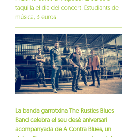
taquilla el dia del concert. Estudiants de
música, 3 euros
La banda garrotxina The Rusties Blues
Band celebra el seu desè aniversari
acompanyada de A Contra Blues, un