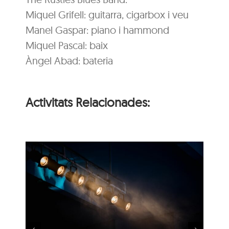
Miquel Grifell: guitarra, cigarbox i veu
Manel Gaspar: piano i hammond
Miquel Pascal: baix
Àngel Abad: bateria
Activitats Relacionades:
 i
Música al Parc: Liza
Wuyts & Bech