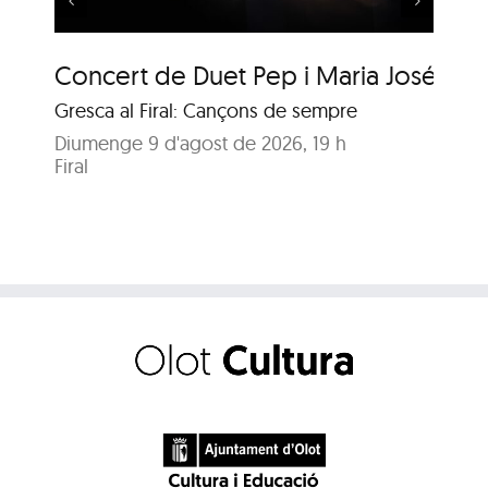
Concert de Duet Pep i Maria José
Mú
Gresca al Firal: Cançons de sempre
Ja
Diumenge 9 d'agost de 2026, 19 h
Di
Firal
Pa