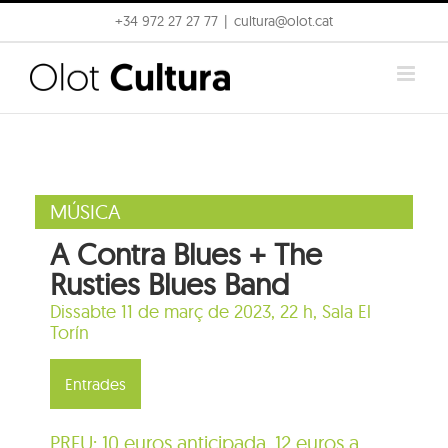
Skip
+34 972 27 27 77
|
cultura@olot.cat
to
content
MÚSICA
A Contra Blues + The
Rusties Blues Band
Dissabte 11 de març de 2023, 22 h,
Sala El
Torín
Entrades
PREU: 10 euros anticipada, 12 euros a