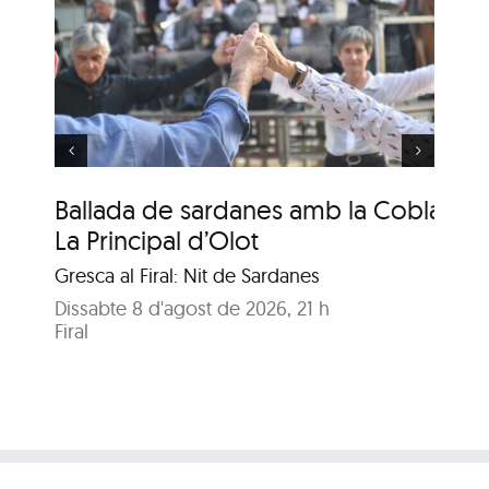
s
Ballada de sardanes
amb la Cobla La
Principal de Cassà
Ballada de sardanes amb la Cobla
Ba
La Principal d’Olot
La
Gresca al Firal: Nit de Sardanes
Gre
Dissabte 8 d'agost de 2026, 21 h
Dis
Firal
Fir