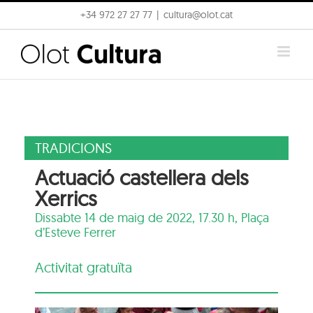
Skip
+34 972 27 27 77
|
cultura@olot.cat
to
content
TRADICIONS
Actuació castellera dels
Xerrics
Dissabte 14 de maig de 2022, 17.30 h,
Plaça
d’Esteve Ferrer
Activitat gratuïta