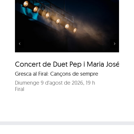
 i
Música al Parc: Liza
Wuyts & Bech
Concert de Duet Pep i Maria José
Mú
Gresca al Firal: Cançons de sempre
Ja
Diumenge 9 d'agost de 2026, 19 h
Di
Firal
Pa