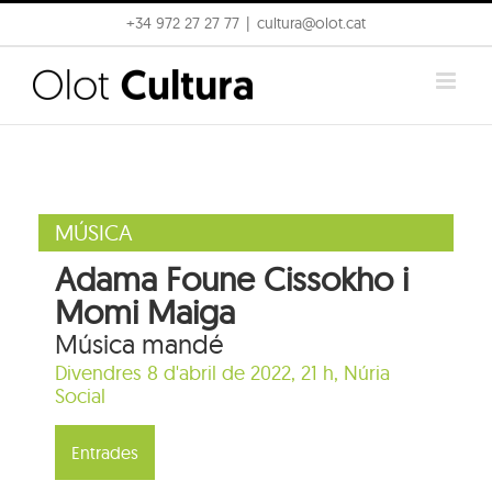
Skip
+34 972 27 27 77
|
cultura@olot.cat
to
content
MÚSICA
Adama Foune Cissokho i
Momi Maiga
Música mandé
Divendres 8 d'abril de 2022, 21 h,
Núria
Social
Entrades