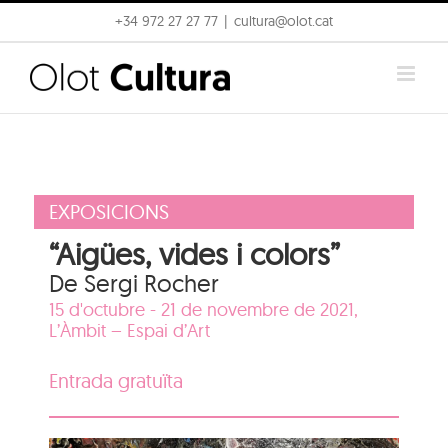
Skip
+34 972 27 27 77
|
cultura@olot.cat
to
content
EXPOSICIONS
“Aigües, vides i colors”
De Sergi Rocher
15 d'octubre - 21 de novembre de 2021,
L’Àmbit – Espai d’Art
Entrada gratuïta