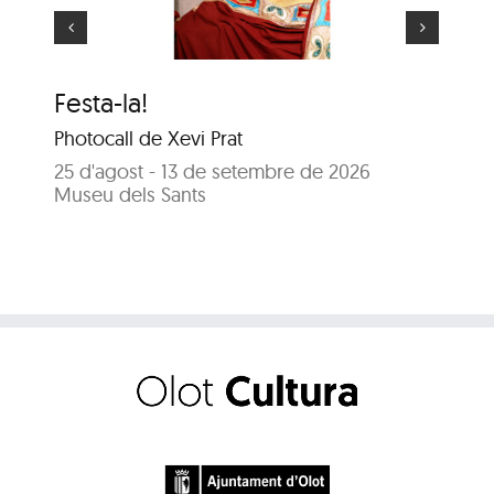
Festa-la!
El
Photocall de Xevi Prat
25
Sal
25 d'agost - 13 de setembre de 2026
Museu dels Sants