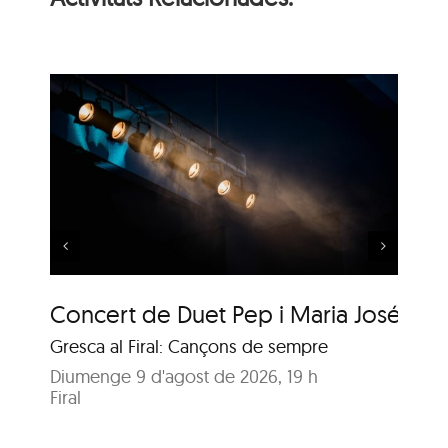
 i
Música al Parc: Liza
Wuyts & Bech
Concert de Duet Pep i Maria José
Mú
Gresca al Firal: Cançons de sempre
Ja
Diumenge 9 d'agost de 2026, 19 h
Di
Firal
Pa