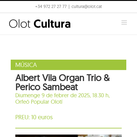
Skip
+34 972 27 27 77
|
cultura@olot.cat
to
content
MÚSICA
Albert Vila Organ Trio &
Perico Sambeat
Diumenge 9 de febrer de 2025, 18.30 h,
Orfeó Popular Olotí
PREU: 10 euros