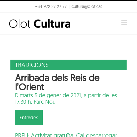
Skip
+34 972 27 27 77
|
cultura@olot.cat
to
content
TRADICIONS
Arribada dels Reis de
l’Orient
Dimarts 5 de gener de 2021, a partir de les
17.30 h,
Parc Nou
Entrades
PREU: Activitat gratuïta. Cal descarregar-