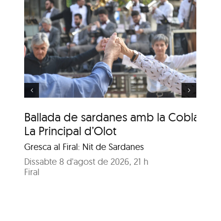
Ballada de sardanes
amb la Cobla La
Principal de Cassà
Ballada de sardanes amb la Cobla
Ba
La Principal d’Olot
La
Gresca al Firal: Nit de Sardanes
Gre
Dissabte 8 d'agost de 2026, 21 h
Dis
Firal
Fira