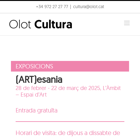
Skip
+34 972 27 27 77
|
cultura@olot.cat
to
content
EXPOSICIONS
(ART)esania
28 de febrer - 22 de març de 2025,
L’Àmbit
– Espai d’Art
Entrada gratuïta
Horari de visita: de dijous a dissabte de