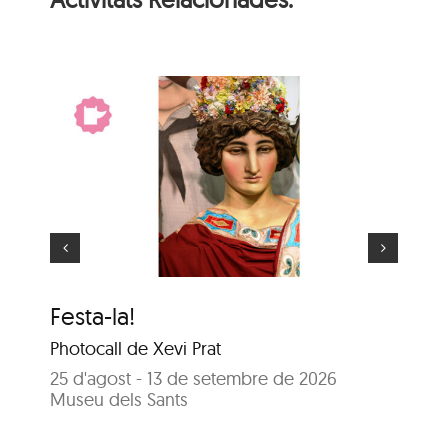
El gegant més gran
Festa-la!
El
Photocall de Xevi Prat
25
Sa
25 d'agost - 13 de setembre de 2026
Museu dels Sants