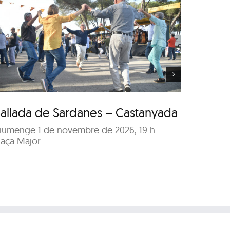
Concert de Sant Esteve
allada de Sardanes – Castanyada
Conce
iumenge 1 de novembre de 2026, 19 h
Dissabt
laça Major
Sala El T