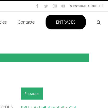
Facebook
Twitter
Instagram
YouTube
SUBSCRIU-TE AL BUTLLETÍ!
cies
Contacte
ENTRADES
Entrades
Corpus.
PREU: Activitat gratuïta. Cal