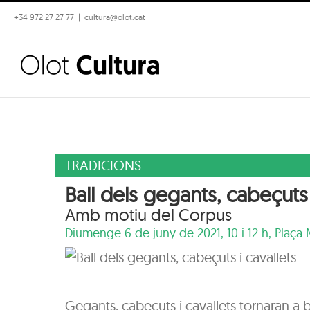
Skip
+34 972 27 27 77
|
cultura@olot.cat
to
content
TRADICIONS
Ball dels gegants, cabeçuts 
Amb motiu del Corpus
Diumenge 6 de juny de 2021, 10 i 12 h,
Plaça 
Gegants, cabeçuts i cavallets tornaran a