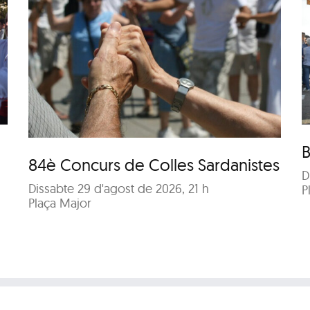
Ballada de Sardanes –
s
Castanyada
B
84è Concurs de Colles Sardanistes
D
Dissabte 29 d'agost de 2026, 21 h
P
Plaça Major