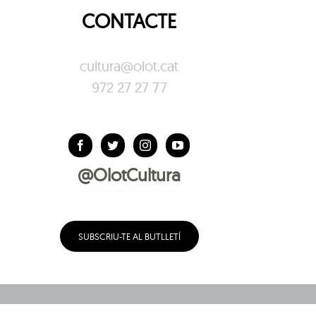
CONTACTE
cultura@olot.cat
972 27 27 77
@OlotCultura
SUBSCRIU-TE AL BUTLLETÍ