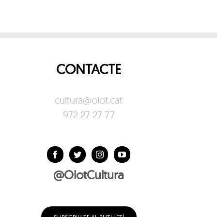
CONTACTE
cultura@olot.cat
972 27 27 77
@OlotCultura