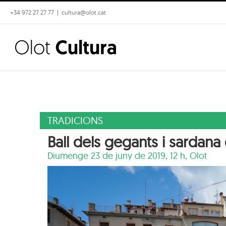
Skip
+34 972 27 27 77
|
cultura@olot.cat
to
content
TRADICIONS
Ball dels gegants i sardana
Diumenge 23 de juny de 2019, 12 h,
Olot