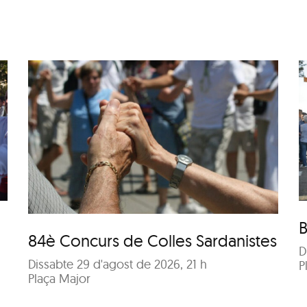
Ballada de Sardanes –
s
Castanyada
B
84è Concurs de Colles Sardanistes
D
Dissabte 29 d'agost de 2026, 21 h
P
Plaça Major