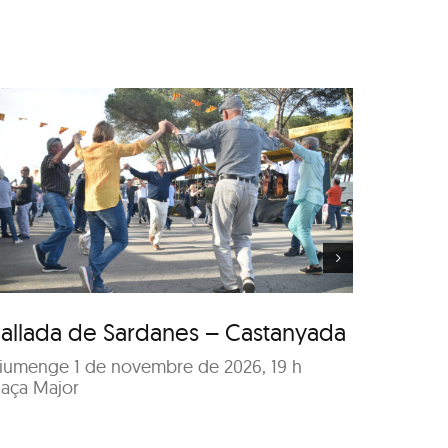
Concert de Sant Esteve
allada de Sardanes – Castanyada
Conce
iumenge 1 de novembre de 2026, 19 h
Dissabt
laça Major
Sala El T