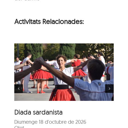
Activitats Relacionades:
84è Concurs de Colles
Sardanistes
Diada sardanista
84
Diumenge 18 d'octubre de 2026
Sa
Olot