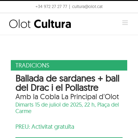
Skip
+34 972 27 27 77
|
cultura@olot.cat
to
content
TRADICIONS
Ballada de sardanes + ball
del Drac i el Pollastre
Amb la Cobla La Principal d'Olot
Dimarts 15 de juliol de 2025, 22 h,
Plaça del
Carme
PREU: Activitat gratuïta