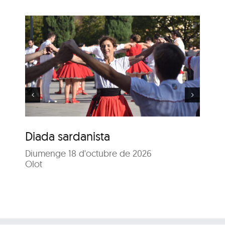
84è Concurs de Colles
Sardanistes
Diada sardanista
84
Diumenge 18 d'octubre de 2026
Sa
Olot
Dis
Pl