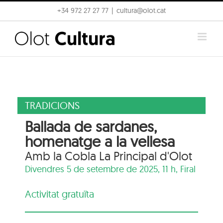
Skip
+34 972 27 27 77
|
cultura@olot.cat
to
content
TRADICIONS
Ballada de sardanes,
homenatge a la vellesa
Amb la Cobla La Principal d'Olot
Divendres 5 de setembre de 2025, 11 h,
Firal
Activitat gratuïta