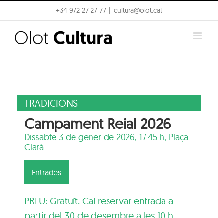
Skip
+34 972 27 27 77
|
cultura@olot.cat
to
content
TRADICIONS
Campament Reial 2026
Dissabte 3 de gener de 2026, 17.45 h,
Plaça
Clarà
Entrades
PREU: Gratuït. Cal reservar entrada a
partir del 30 de desembre a les 10 h