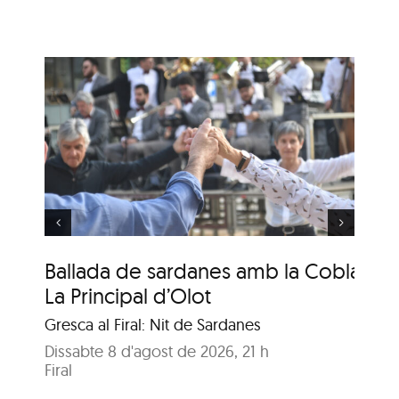
s
Ballada de sardanes
amb la Cobla La
Principal de Cassà
Ballada de sardanes amb la Cobla
Ba
La Principal d’Olot
La
Gresca al Firal: Nit de Sardanes
Gre
Dissabte 8 d'agost de 2026, 21 h
Dis
Firal
Fir