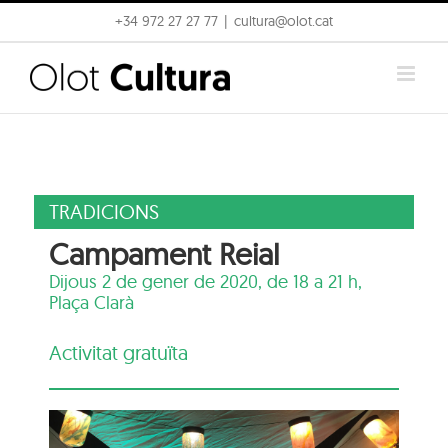
Skip
+34 972 27 27 77
|
cultura@olot.cat
to
content
TRADICIONS
Campament Reial
Dijous 2 de gener de 2020, de 18 a 21 h,
Plaça Clarà
Activitat gratuïta