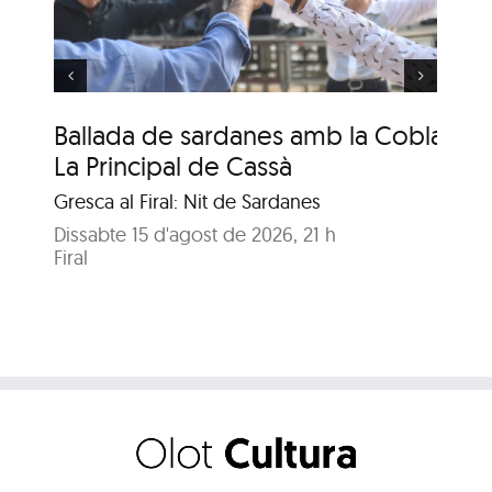
Genisenca
Ballada de sardanes amb la Cobla
Ba
La Principal de Cassà
Ge
Gresca al Firal: Nit de Sardanes
Gre
Dissabte 15 d'agost de 2026, 21 h
Dis
Firal
Fira