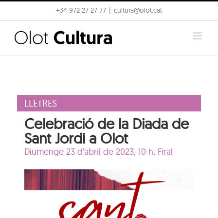
Skip
+34 972 27 27 77
|
cultura@olot.cat
to
content
LLETRES
Celebració de la Diada de
Sant Jordi a Olot
Diumenge 23 d'abril de 2023, 10 h,
Firal