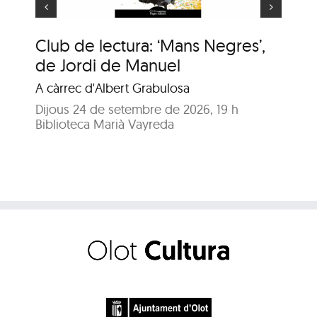
Club de lectura: ‘Mans Negres’,
An
de Jordi de Manuel
En
A càrrec d'Albert Grabulosa
Dij
Bib
Dijous 24 de setembre de 2026, 19 h
Biblioteca Marià Vayreda