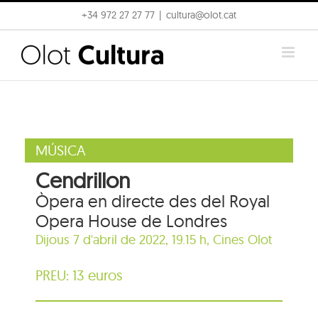
Skip
+34 972 27 27 77
|
cultura@olot.cat
to
content
MÚSICA
Cendrillon
Òpera en directe des del Royal
Opera House de Londres
Dijous 7 d'abril de 2022, 19.15 h,
Cines Olot
PREU: 13 euros