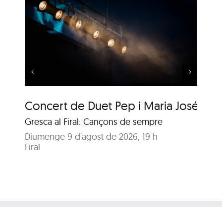
 i
Música al Parc: Liza
Wuyts & Bech
Concert de Duet Pep i Maria José
Mú
Gresca al Firal: Cançons de sempre
Ja
Diumenge 9 d'agost de 2026, 19 h
Di
Firal
Pa