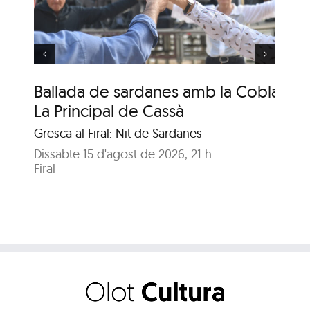
Genisenca
Ballada de sardanes amb la Cobla
Ba
La Principal de Cassà
Ge
Gresca al Firal: Nit de Sardanes
Gre
Dissabte 15 d'agost de 2026, 21 h
Dis
Firal
Fira