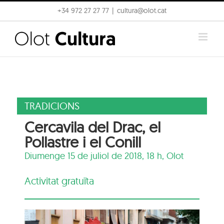
Skip
+34 972 27 27 77
|
cultura@olot.cat
to
content
TRADICIONS
Cercavila del Drac, el
Pollastre i el Conill
Diumenge 15 de juliol de 2018, 18 h,
Olot
Activitat gratuïta