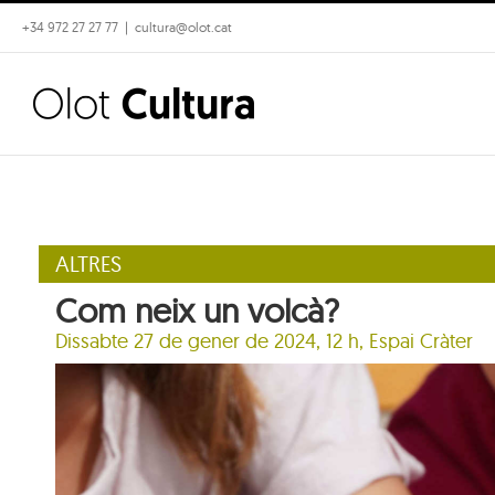
Skip
+34 972 27 27 77
|
cultura@olot.cat
to
content
ALTRES
Com neix un volcà?
Dissabte 27 de gener de 2024, 12 h,
Espai Cràter