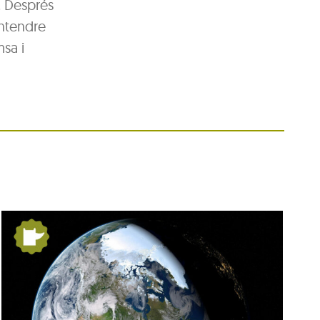
. Després
entendre
sa i
De Pangea a nosaltres: la
Terra es mou