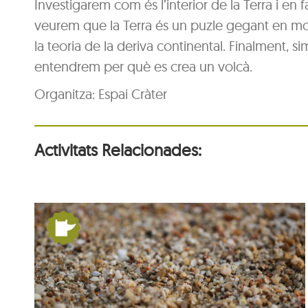
Investigarem com és l’interior de la Terra i
veurem que la Terra és un puzle gegant en movim
la teoria de la deriva continental. Finalment,
entendrem per què es crea un volcà.
Organitza: Espai Cràter
Activitats Relacionades:
n
Què s’amaga dins d’un
gra de sorra?