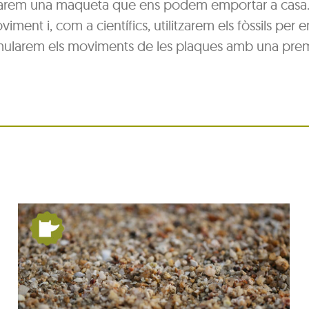
 en farem una maqueta que ens podem emportar a casa
ent i, com a científics, utilitzarem els fòssils per 
 simularem els moviments de les plaques amb una prem
De Pangea a nosaltres: la
Terra es mou