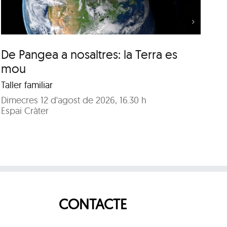
De Pangea a nosaltres: la Terra es
De
mou
m
Taller familiar
Tal
Dimecres 12 d'agost de 2026, 16.30 h
Di
Espai Cràter
Es
CONTACTE