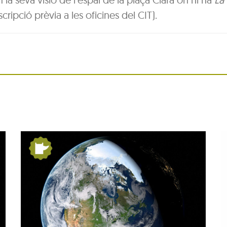
cripció prèvia a les oficines del CIT).
:
Festa Major del barri
de Pequín 2026