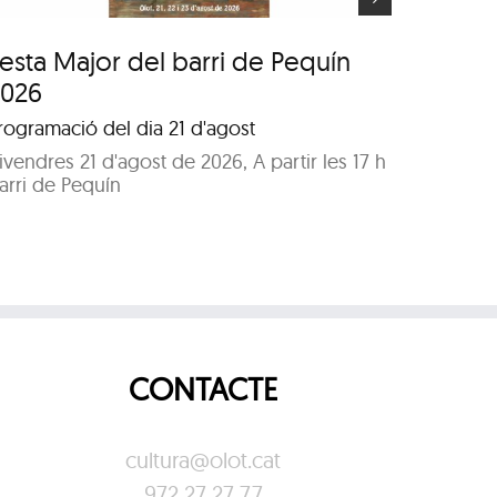
esta Major del barri de Pequín
Festa 
2026
2026
rogramació del dia 21 d'agost
Program
ivendres 21 d'agost de 2026, A partir les 17 h
Dissabte
arri de Pequín
Parc de
CONTACTE
cultura@olot.cat
972 27 27 77