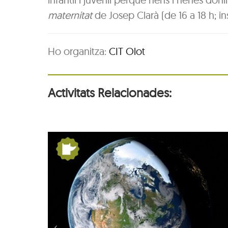
maternitat
de Josep Clarà (de 16 a 18 h; ins
Ho organitza:
CIT Olot
Activitats Relacionades:
tres:
De Pangea a nosaltres
u
la Terra es mou