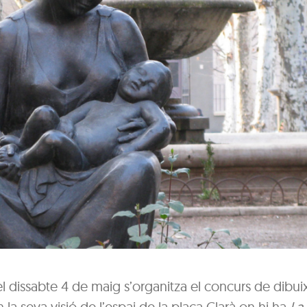
el dissabte 4 de maig s’organitza el concurs de dibui
n la seva visió de l’espai de la plaça Clarà on hi ha
La