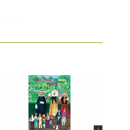
Festa Major del barri
de Pequín 2026