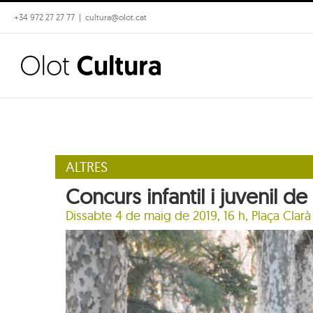
Skip
+34 972 27 27 77
|
cultura@olot.cat
to
content
ALTRES
Concurs infantil i juvenil d
Dissabte 4 de maig de 2019, 16 h,
Plaça Clarà