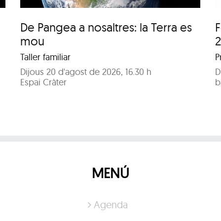
De Pangea a nosaltres: la Terra es
F
mou
Taller familiar
P
Dijous 20 d'agost de 2026, 16.30 h
D
Espai Cràter
b
MENÚ
Agenda