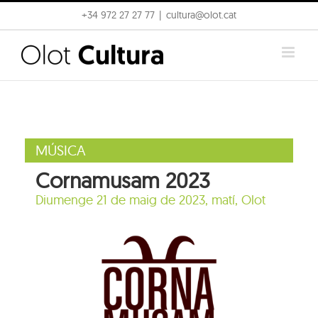
Skip
+34 972 27 27 77
|
cultura@olot.cat
to
content
MÚSICA
Cornamusam 2023
Diumenge 21 de maig de 2023, matí, Olot