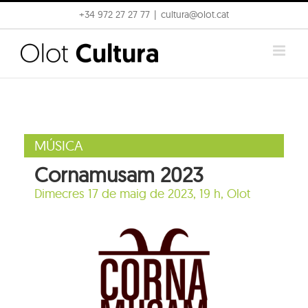
Skip
+34 972 27 27 77
|
cultura@olot.cat
to
content
MÚSICA
Cornamusam 2023
Dimecres 17 de maig de 2023, 19 h,
Olot