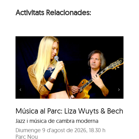
Activitats Relacionades:
Concert de Duet Llum
de Lluna
Música al Parc: Liza Wuyts & Bech
Co
Jazz i música de cambra moderna
Gre
Diumenge 9 d'agost de 2026, 18.30 h
Di
Parc Nou
Fir