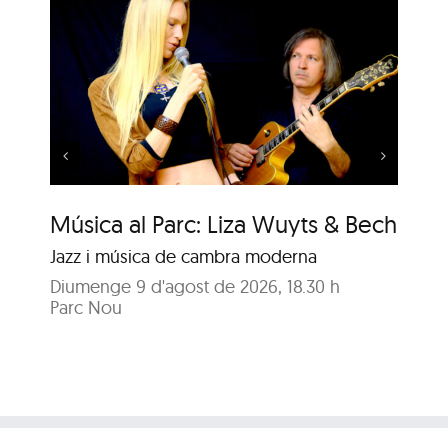
Concert de Duet Llum
de Lluna
Música al Parc: Liza Wuyts & Bech
Co
Jazz i música de cambra moderna
Gre
Diumenge 9 d'agost de 2026, 18.30 h
Di
Parc Nou
Fir