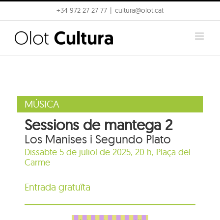
Skip
+34 972 27 27 77
|
cultura@olot.cat
to
content
MÚSICA
Sessions de mantega 2
Los Manises i Segundo Plato
Dissabte 5 de juliol de 2025, 20 h,
Plaça del
Carme
Entrada gratuïta