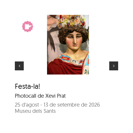
El gegant més gran
Festa-la!
El
Photocall de Xevi Prat
25
Sa
25 d'agost - 13 de setembre de 2026
Museu dels Sants