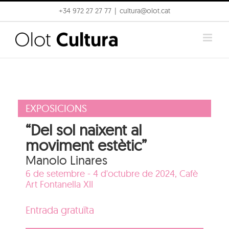
Skip
+34 972 27 27 77
|
cultura@olot.cat
to
content
EXPOSICIONS
“Del sol naixent al
moviment estètic”
Manolo Linares
6 de setembre - 4 d'octubre de 2024, Cafè
Art Fontanella XII
Entrada gratuïta