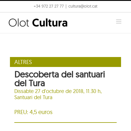
Skip
+34 972 27 27 77
|
cultura@olot.cat
to
content
ALTRES
Descoberta del santuari
del Tura
Dissabte 27 d'octubre de 2018, 11.30 h,
Santuari del Tura
PREU: 4,5 euros