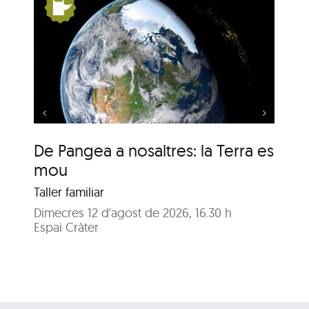
s:
De Pangea a nosaltres:
la Terra es mou
De Pangea a nosaltres: la Terra es
De
mou
m
Taller familiar
Tal
Dimecres 12 d'agost de 2026, 16.30 h
Dij
Espai Cràter
Esp