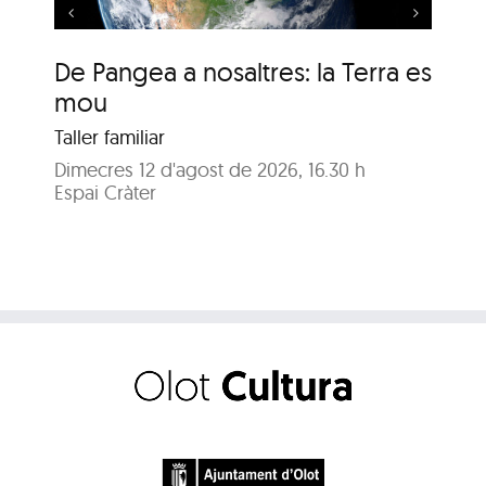
De Pangea a nosaltres: la Terra es
De
mou
m
Taller familiar
Tal
Dimecres 12 d'agost de 2026, 16.30 h
Dij
Espai Cràter
Esp