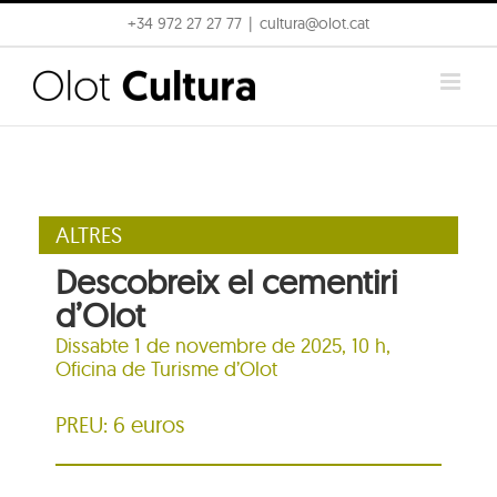
Skip
+34 972 27 27 77
|
cultura@olot.cat
to
content
ALTRES
Descobreix el cementiri
d’Olot
Dissabte 1 de novembre de 2025, 10 h,
Oficina de Turisme d’Olot
PREU: 6 euros