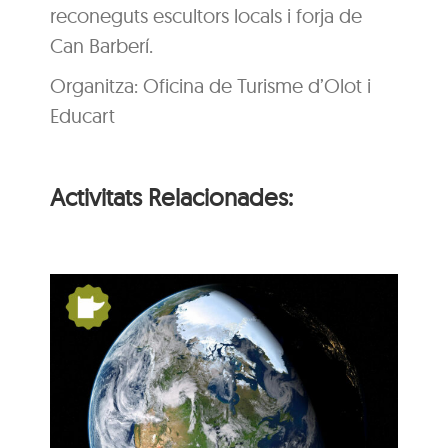
reconeguts escultors locals i forja de
Can Barberí.
Organitza: Oficina de Turisme d’Olot i
Educart
Activitats Relacionades:
s:
De Pangea a nosaltres:
la Terra es mou