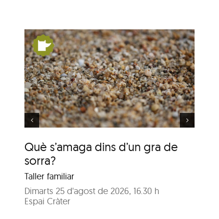
un
Què s’amaga dins d’un
gra de sorra?
Què s’amaga dins d’un gra de
Qu
sorra?
so
Taller familiar
Tal
Dimarts 25 d'agost de 2026, 16.30 h
Dij
Espai Cràter
Esp