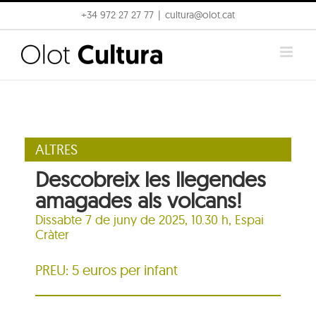
Skip
+34 972 27 27 77
|
cultura@olot.cat
to
content
ALTRES
Descobreix les llegendes
amagades als volcans!
Dissabte 7 de juny de 2025, 10.30 h,
Espai
Cràter
PREU: 5 euros per infant