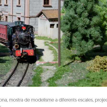
rona, mostra de modelisme a diferents escales, proje
,….