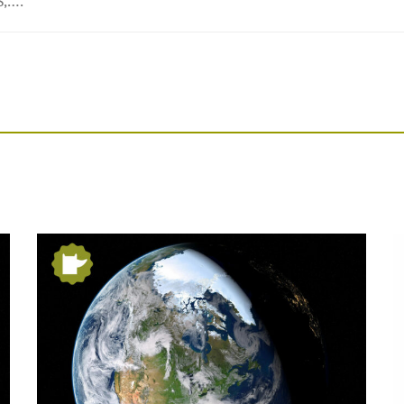
:
Festa Major del barri
de Pequín 2026