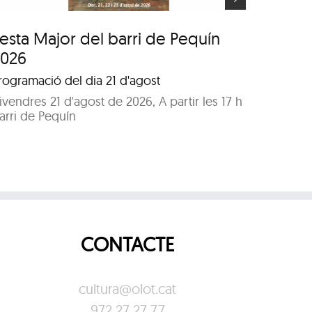
esta Major del barri de Pequín
Festa 
2026
2026
rogramació del dia 21 d'agost
Program
ivendres 21 d'agost de 2026, A partir les 17 h
Dissabte
arri de Pequín
Parc de
CONTACTE
cultura@olot.cat
972 27 27 77