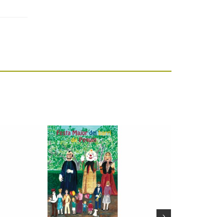
Festa Major del barri
de Pequín 2026