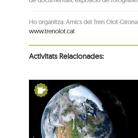
Ho organitza: Amics del Tren Olot-Girona
www.trenolot.cat
Activitats Relacionades:
tres:
De Pangea a nosaltres
u
la Terra es mou