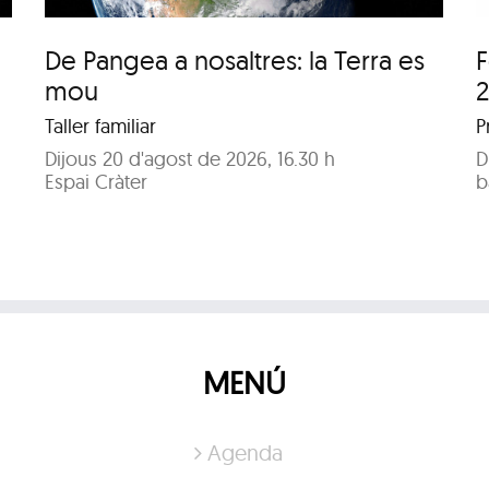
De Pangea a nosaltres: la Terra es
F
mou
Taller familiar
P
Dijous 20 d'agost de 2026, 16.30 h
D
Espai Cràter
b
MENÚ
Agenda