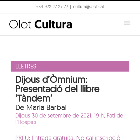
Skip
+34 972 27 27 77
|
cultura@olot.cat
to
content
LLETRES
Dijous d’Òmnium:
Presentació del llibre
‘Tàndem’
De Maria Barbal
Dijous 30 de setembre de 2021, 19 h,
Pati de
l’Hospici
PREU: Entrada gratuïta. No cal inscripció