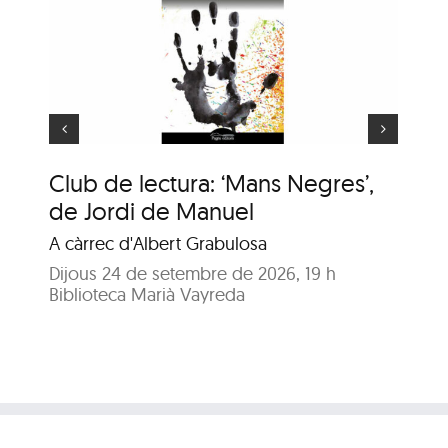
ns
e
Animaler
Club de lectura: ‘Mans Negres’,
An
de Jordi de Manuel
Enr
A càrrec d'Albert Grabulosa
Dij
Bib
Dijous 24 de setembre de 2026, 19 h
Biblioteca Marià Vayreda