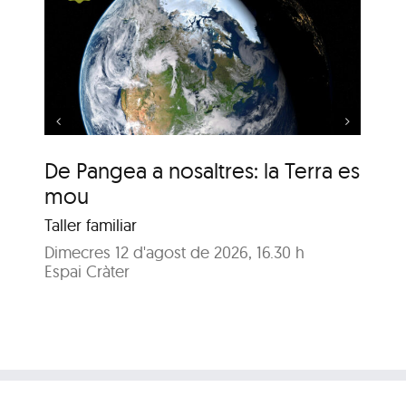
s:
De Pangea a nosaltres:
la Terra es mou
De Pangea a nosaltres: la Terra es
De
mou
m
Taller familiar
Tal
Dimecres 12 d'agost de 2026, 16.30 h
Dij
Espai Cràter
Esp