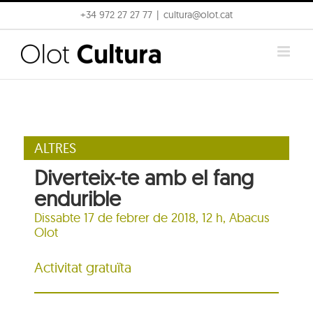
Skip
+34 972 27 27 77
|
cultura@olot.cat
to
content
ALTRES
Diverteix-te amb el fang
endurible
Dissabte 17 de febrer de 2018, 12 h, Abacus
Olot
Activitat gratuïta