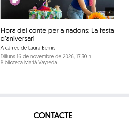
Hora del conte per a nadons: La festa
Ho
d’aniversari
ca
A càrrec de Laura Bernis
A 
Dilluns 16 de novembre de 2026, 17.30 h
Di
Biblioteca Marià Vayreda
Bi
CONTACTE