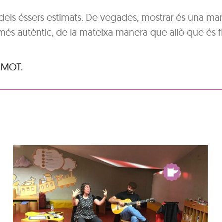
dels éssers estimats. De vegades, mostrar és una ma
 més autèntic, de la mateixa manera que allò que és f
l MOT.
Hora del conte per a
nadons: La festa
d’aniversari