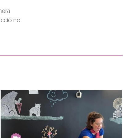
nera
icció no
Hora del conte: Contes
de reis, caganers i tions