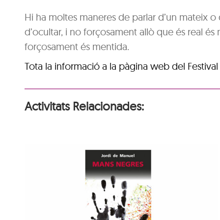
Hi ha moltes maneres de parlar d’un mateix o 
d’ocultar, i no forçosament allò que és real és
forçosament és mentida.
Tota la informació a la pàgina web del Festiva
Activitats Relacionades:
Hora del conte: Deu
princesetes