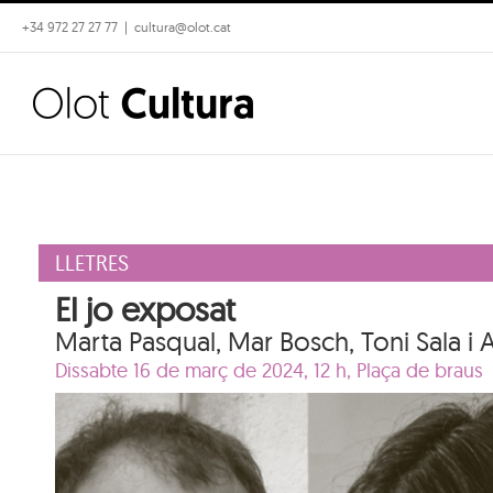
Skip
+34 972 27 27 77
|
cultura@olot.cat
to
content
LLETRES
El jo exposat
Marta Pasqual, Mar Bosch, Toni Sala i
Dissabte 16 de març de 2024, 12 h,
Plaça de braus