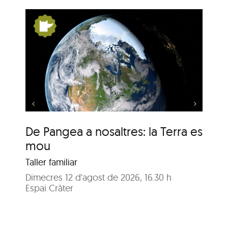
s:
De Pangea a nosaltres:
la Terra es mou
De Pangea a nosaltres: la Terra es
De
mou
m
Taller familiar
Tal
Dimecres 12 d'agost de 2026, 16.30 h
Dij
Espai Cràter
Esp