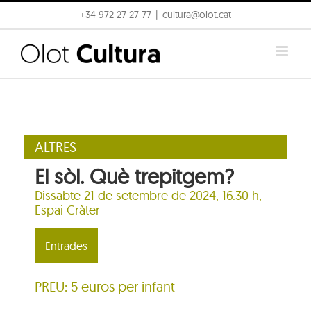
Skip
+34 972 27 27 77
|
cultura@olot.cat
to
content
ALTRES
El sòl. Què trepitgem?
Dissabte 21 de setembre de 2024, 16.30 h,
Espai Cràter
Entrades
PREU: 5 euros per infant