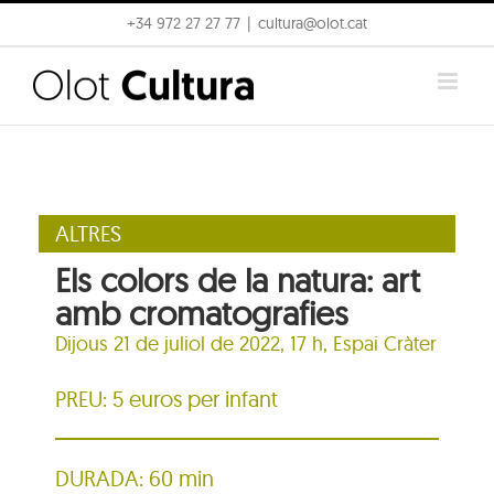
Skip
+34 972 27 27 77
|
cultura@olot.cat
to
content
ALTRES
Els colors de la natura: art
amb cromatografies
Dijous 21 de juliol de 2022, 17 h,
Espai Cràter
PREU: 5 euros per infant
DURADA: 60 min