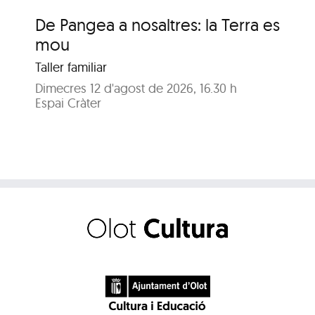
De Pangea a nosaltres: la Terra es
De
mou
m
Taller familiar
Tal
Dimecres 12 d'agost de 2026, 16.30 h
Dij
Espai Cràter
Esp