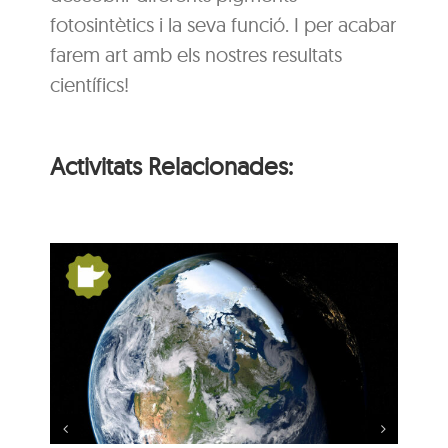
fotosintètics i la seva funció. I per acabar
farem art amb els nostres resultats
científics!
Activitats Relacionades:
s:
De Pangea a nosaltres:
la Terra es mou