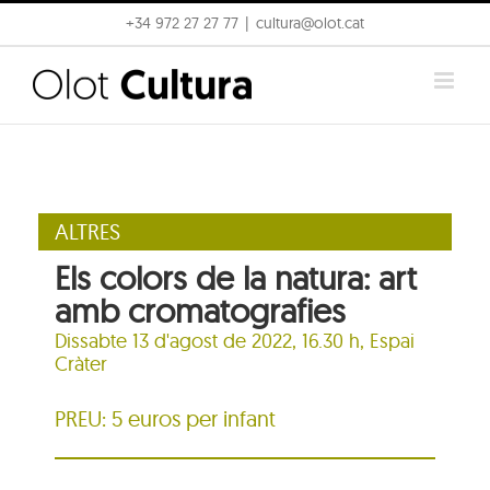
Skip
+34 972 27 27 77
|
cultura@olot.cat
to
content
ALTRES
Els colors de la natura: art
amb cromatografies
Dissabte 13 d'agost de 2022, 16.30 h,
Espai
Cràter
PREU: 5 euros per infant