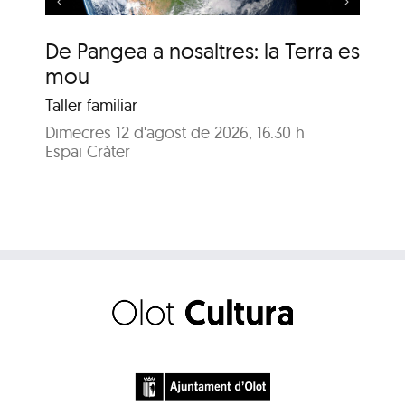
De Pangea a nosaltres: la Terra es
De
mou
m
Taller familiar
Tal
Dimecres 12 d'agost de 2026, 16.30 h
Dij
Espai Cràter
Esp