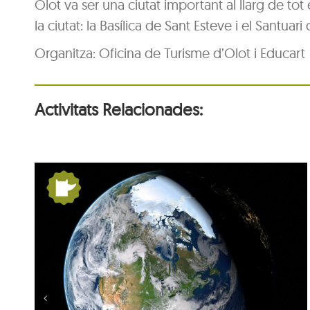
Olot va ser una ciutat important al llarg de tot 
la ciutat: la Basílica de Sant Esteve i el Santua
Organitza: Oficina de Turisme d’Olot i Educart
Activitats Relacionades:
la
De Pangea a nosaltres: la
Terra es mou