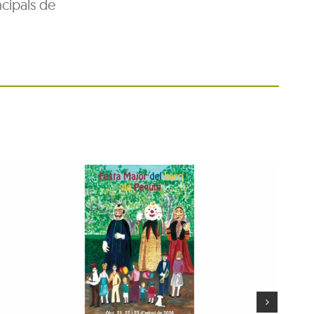
ncipals de
Festa Major del barri de
Pequín 2026