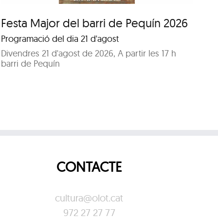
Festa Major del barri de Pequín 2026
Fe
Programació del dia 21 d'agost
Pr
Divendres 21 d'agost de 2026, A partir les 17 h
Di
barri de Pequín
Pa
CONTACTE
cultura@olot.cat
972 27 27 77