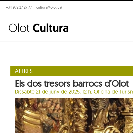
Skip
+34 972 27 27 77
|
cultura@olot.cat
to
content
ALTRES
Els dos tresors barrocs d’Olot
Dissabte 21 de juny de 2025, 12 h,
Oficina de Turis