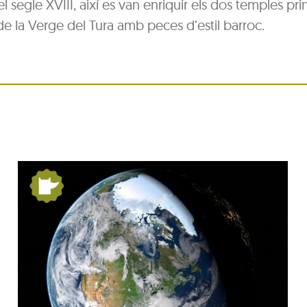
el segle XVIII, així es van enriquir els dos temples pri
ri de la Verge del Tura amb peces d’estil barroc.
Festa Major del barri de
Pequín 2026