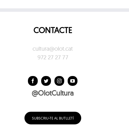
CONTACTE
cultura@olot.cat
972 27 27 77
@OlotCultura
SUBSCRIU-TE AL BUTLLETÍ