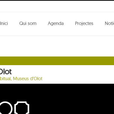
Inici
Qui som
Agenda
Projectes
Notí
Olot
bitual, Museus d’Olot