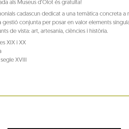
da als Museus d’Olot és gratuïta!
monials cadascun dedicat a una temàtica concreta a 
gestió conjunta per posar en valor elements singula
s de vista: art, artesania, ciències i història.
es XIX i XX
a
 segle XVIII