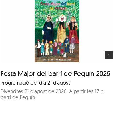
Festa Major del barri de
Pequín 2026
Festa Major del barri de Pequín 2026
Fe
Programació del dia 21 d'agost
Pr
Divendres 21 d'agost de 2026, A partir les 17 h
Di
barri de Pequín
Pa