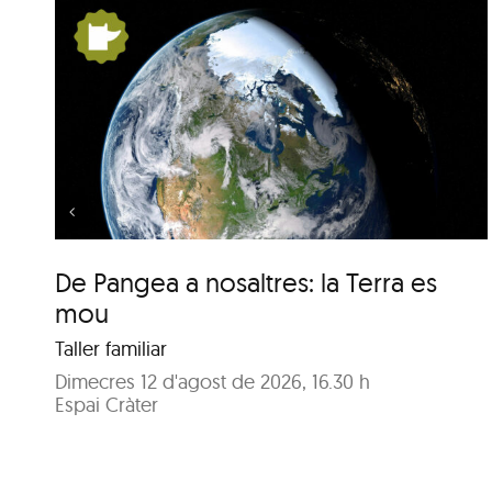
la
De Pangea a nosaltres: la
Terra es mou
De Pangea a nosaltres: la Terra es
mou
Taller familiar
Dimecres 12 d'agost de 2026, 16.30 h
Espai Cràter