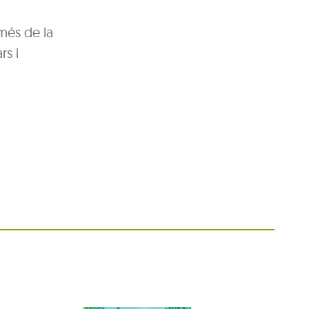
més de la
rs i