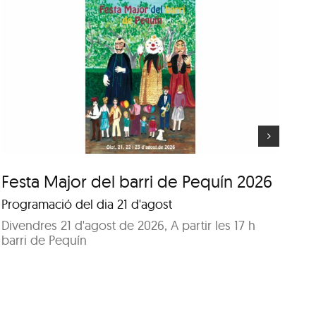
Festa Major del barri de
Pequín 2026
Festa Major del barri de Pequín 2026
Fe
Programació del dia 21 d'agost
Pr
Divendres 21 d'agost de 2026, A partir les 17 h
Di
barri de Pequín
Pa