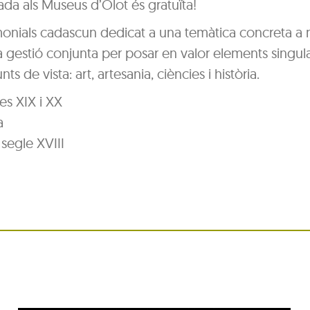
da als Museus d’Olot és gratuïta!
monials cadascun dedicat a una temàtica concreta a 
gestió conjunta per posar en valor elements singula
s de vista: art, artesania, ciències i història.
es XIX i XX
a
 segle XVIII