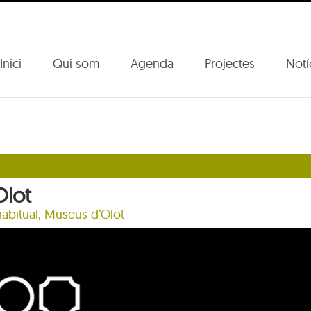
Inici
Qui som
Agenda
Projectes
Notí
Olot
habitual, Museus d’Olot