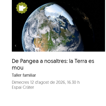
la
De Pangea a nosaltres: la
Terra es mou
De Pangea a nosaltres: la Terra es
mou
Taller familiar
Dimecres 12 d'agost de 2026, 16.30 h
Espai Cràter