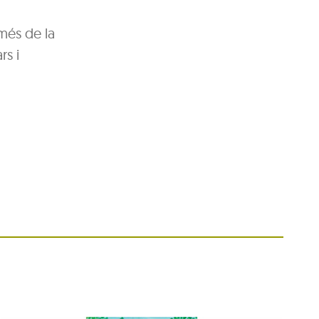
més de la
rs i