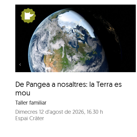
la
De Pangea a nosaltres: la
Terra es mou
De Pangea a nosaltres: la Terra es
mou
Taller familiar
Dimecres 12 d'agost de 2026, 16.30 h
Espai Cràter