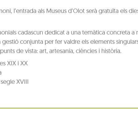
, l’entrada als Museus d’Olot serà gratuïta els dies 1
monials cadascun dedicat a una temàtica concreta a 
estió conjunta per fer valdre els elements singulars
unts de vista: art, artesania, ciències i història.
es XIX i XX
a
 segle XVIII