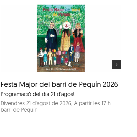
Festa Major del barri de
Pequín 2026
Festa Major del barri de Pequín 2026
Fe
Programació del dia 21 d'agost
Pr
Divendres 21 d'agost de 2026, A partir les 17 h
Di
barri de Pequín
Pa