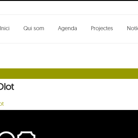
Inici
Qui som
Agenda
Projectes
Notí
Olot
ot