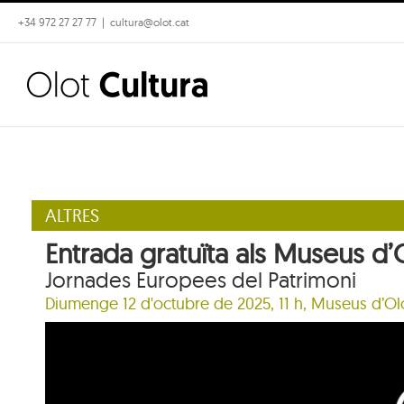
Skip
+34 972 27 27 77
|
cultura@olot.cat
to
content
ALTRES
Entrada gratuïta als Museus d’
Jornades Europees del Patrimoni
Diumenge 12 d'octubre de 2025, 11 h, Museus d’Ol