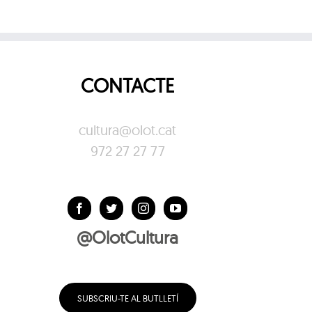
CONTACTE
cultura@olot.cat
972 27 27 77
@OlotCultura
SUBSCRIU-TE AL BUTLLETÍ