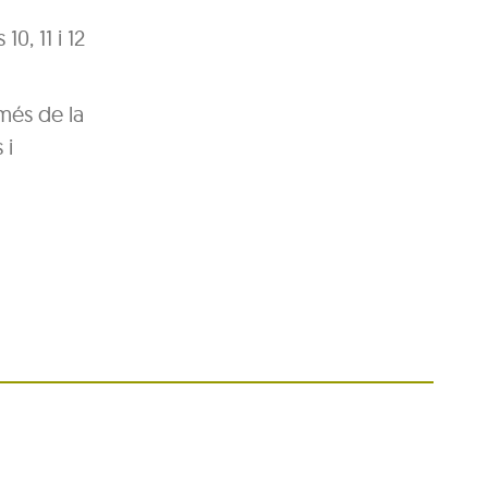
0, 11 i 12
més de la
 i