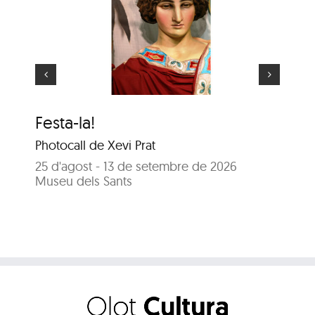
El gegant més gran
Festa-la!
El
Photocall de Xevi Prat
25
Sa
25 d'agost - 13 de setembre de 2026
Museu dels Sants