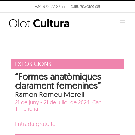
Skip
+34 972 27 27 77
|
cultura@olot.cat
to
content
EXPOSICIONS
“Formes anatòmiques
clarament femenines”
Ramon Romeu Morell
21 de juny - 21 de juliol de 2024,
Can
Trincheria
Entrada gratuïta