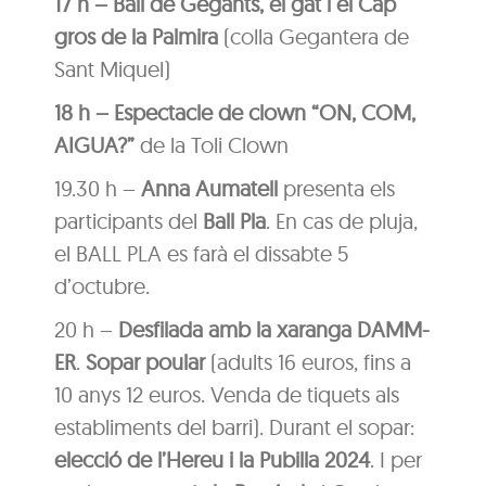
17 h – Ball de Gegants, el gat i el Cap
gros de la Palmira
(colla Gegantera de
Sant Miquel)
18 h – Espectacle de clown “ON, COM,
AIGUA?”
de la Toli Clown
19.30 h –
Anna Aumatell
presenta els
participants del
Ball Pla
. En cas de pluja,
el BALL PLA es farà el dissabte 5
d’octubre.
20 h –
Desfilada amb la xaranga DAMM-
ER
.
Sopar poular
(adults 16 euros, fins a
10 anys 12 euros. Venda de tiquets als
establiments del barri). Durant el sopar:
elecció de l’Hereu i la Pubilla 2024
. I per