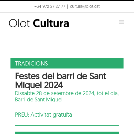
Skip
+34 972 27 27 77
|
cultura@olot.cat
to
content
TRADICIONS
Festes del barri de Sant
Miquel 2024
Dissabte 28 de setembre de 2024, tot el dia,
Barri de Sant Miquel
PREU: Activitat gratuïta