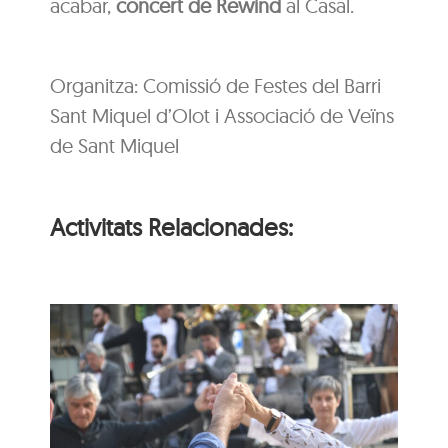
acabar,
concert de Rewind
al Casal.
Organitza: Comissió de Festes del Barri
Sant Miquel d’Olot i Associació de Veïns
de Sant Miquel
Activitats Relacionades:
s
Ballada de sardanes
amb la Cobla La
Principal de Cassà