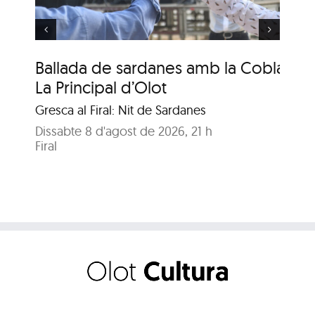
Ballada de sardanes amb la Cobla
Ba
La Principal d’Olot
La
Gresca al Firal: Nit de Sardanes
Gre
Dissabte 8 d'agost de 2026, 21 h
Dis
Firal
Fir