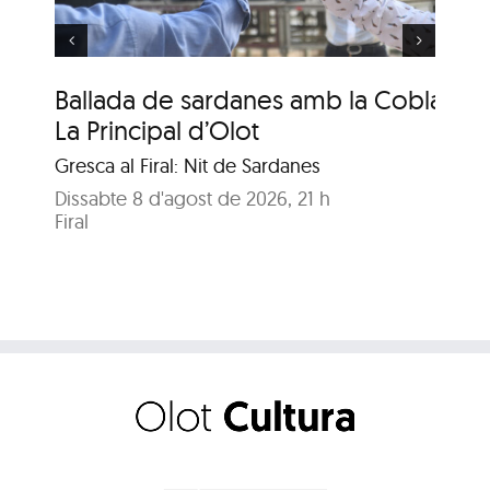
Ballada de sardanes amb la Cobla
Ba
La Principal d’Olot
La
Gresca al Firal: Nit de Sardanes
Gre
Dissabte 8 d'agost de 2026, 21 h
Dis
Firal
Fir