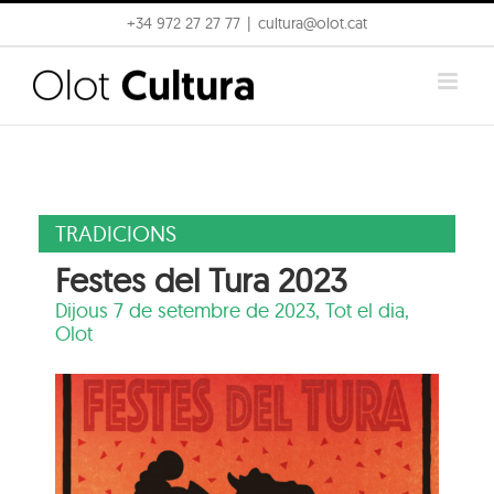
Skip
+34 972 27 27 77
|
cultura@olot.cat
to
content
TRADICIONS
Festes del Tura 2023
Dijous 7 de setembre de 2023, Tot el dia,
Olot