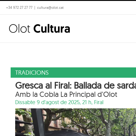
Skip
+34 972 27 27 77
|
cultura@olot.cat
to
content
TRADICIONS
Gresca al Firal: Ballada de sar
Amb la Cobla La Principal d'Olot
Dissabte 9 d'agost de 2025, 21 h,
Firal