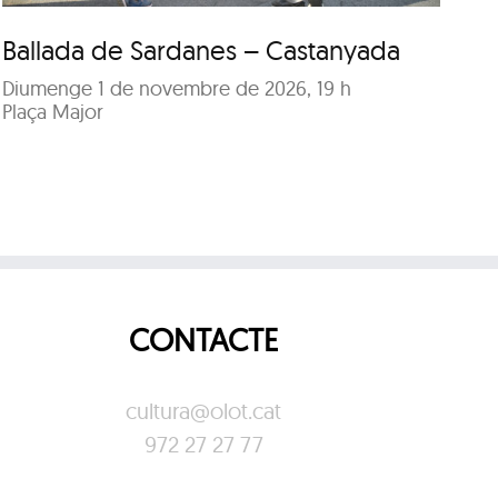
Ballada de Sardanes – Castanyada
C
Diumenge 1 de novembre de 2026, 19 h
Di
Plaça Major
Sal
CONTACTE
cultura@olot.cat
972 27 27 77