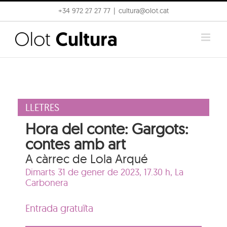
Skip
+34 972 27 27 77
|
cultura@olot.cat
to
content
LLETRES
Hora del conte: Gargots:
contes amb art
A càrrec de Lola Arqué
Dimarts 31 de gener de 2023, 17.30 h,
La
Carbonera
Entrada gratuïta