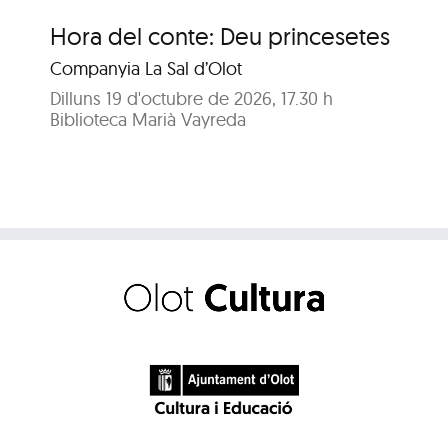
Hora del conte: Deu princesetes
Ho
fe
Companyia La Sal d’Olot
A c
Dilluns 19 d'octubre de 2026, 17.30 h
Biblioteca Marià Vayreda
Dil
Bib