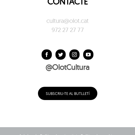
CONTACTE
cultura@olot.cat
972 27 27 77
@OlotCultura
SUBSCRIU-TE AL BUTLLETÍ