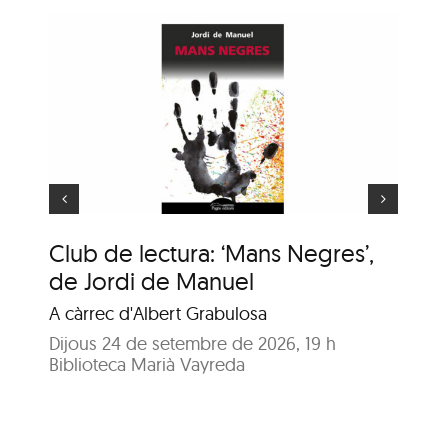
ns
Hora del conte: Deu
e
princesetes
Club de lectura: ‘Mans Negres’,
Ho
de Jordi de Manuel
Com
A càrrec d'Albert Grabulosa
Dil
Bib
Dijous 24 de setembre de 2026, 19 h
Biblioteca Marià Vayreda