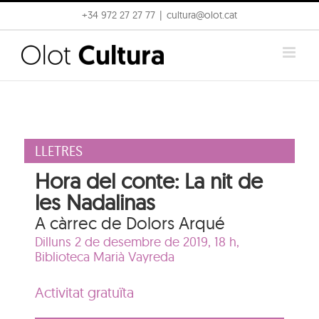
Skip
+34 972 27 27 77
|
cultura@olot.cat
to
content
LLETRES
Hora del conte: La nit de
les Nadalinas
A càrrec de Dolors Arqué
Dilluns 2 de desembre de 2019, 18 h,
Biblioteca Marià Vayreda
Activitat gratuïta