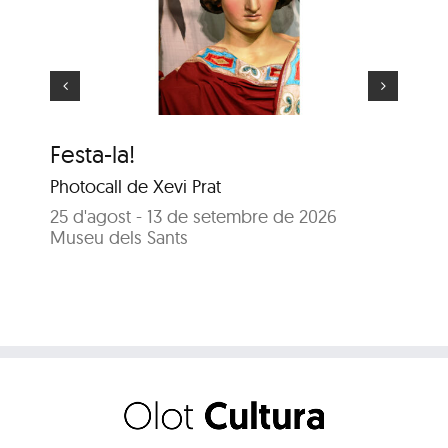
El gegant més gran
Festa-la!
El
Photocall de Xevi Prat
25
Sa
25 d'agost - 13 de setembre de 2026
Museu dels Sants