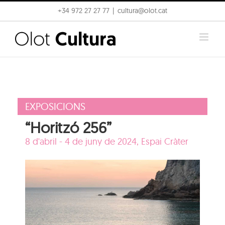
Skip
+34 972 27 27 77
|
cultura@olot.cat
to
content
EXPOSICIONS
“Horitzó 256”
8 d'abril - 4 de juny de 2024,
Espai Cràter