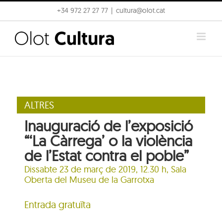
Skip
+34 972 27 27 77
|
cultura@olot.cat
to
content
ALTRES
Inauguració de l’exposició
“‘La Càrrega’ o la violència
de l’Estat contra el poble”
Dissabte 23 de març de 2019, 12.30 h,
Sala
Oberta del Museu de la Garrotxa
Entrada gratuïta