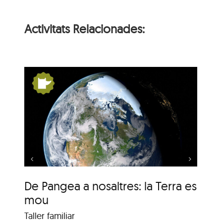
Activitats Relacionades:
s:
De Pangea a nosaltres:
la Terra es mou
De Pangea a nosaltres: la Terra es
De
mou
m
Taller familiar
Tal