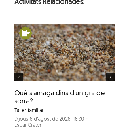
Activitats Relacionades:
un
De Pangea a nosaltres:
la Terra es mou
Què s’amaga dins d’un gra de
De
sorra?
m
Taller familiar
Tal
Dijous 6 d'agost de 2026, 16.30 h
Dim
Espai Cràter
Esp