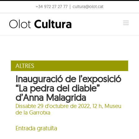
Skip
+34 972 27 27 77
|
cultura@olot.cat
to
content
ALTRES
Inauguració de l’exposició
“La pedra del diable”
d’Anna Malagrida
Dissabte 29 d'octubre de 2022, 12 h,
Museu
de la Garrotxa
Entrada gratuïta