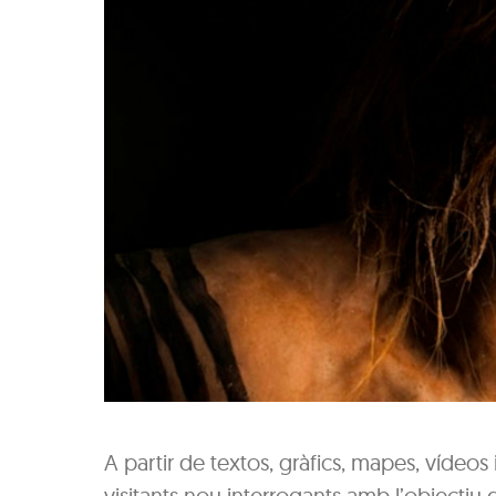
A partir de textos, gràfics, mapes, vídeos 
visitants nou interrogants amb l’objectiu 