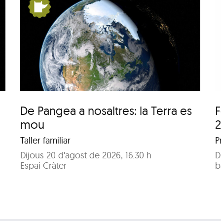
:
Festa Major del barri
de Pequín 2026
De Pangea a nosaltres: la Terra es
F
mou
Taller familiar
P
Dijous 20 d'agost de 2026, 16.30 h
D
Espai Cràter
b