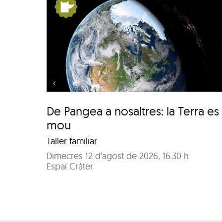
tres:
De Pangea a nosaltres
u
la Terra es mou
De Pangea a nosaltres: la Terra es
mou
Taller familiar
Dimecres 12 d'agost de 2026, 16.30 h
Espai Cràter