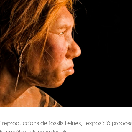
i reproduccions de fòssils i eines, l’exposició proposa
de conèixer els neandertals.