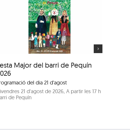
Festa Major del barri
de Pequín 2026
esta Major del barri de Pequín
Festa 
2026
2026
rogramació del dia 21 d'agost
Program
ivendres 21 d'agost de 2026, A partir les 17 h
Dissabte
arri de Pequín
Parc de