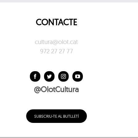
CONTACTE
cultura@olot.cat
972 27 27 77
@OlotCultura
SUBSCRIU-TE AL BUTLLETÍ