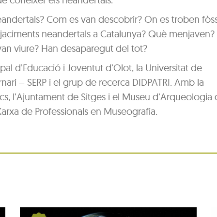
eandertals? Com es van descobrir? On es troben fòss
n jaciments neandertals a Catalunya? Què menjaven?
van viure? Han desaparegut del tot?
pal d’Educació i Joventut d’Olot, la Universitat de
nari – SERP i el grup de recerca DIDPATRI. Amb la
dencs, l’Ajuntament de Sitges i el Museu d’Arqueologia
Xarxa de Professionals en Museografia.