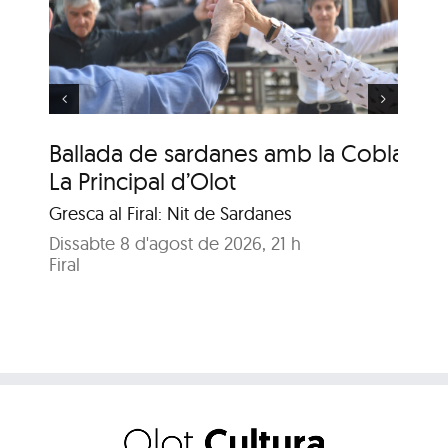
amb la Cobla La
Principal de Cassà
Ballada de sardanes amb la Cobla
Ba
La Principal d’Olot
La
Gresca al Firal: Nit de Sardanes
Gre
Dissabte 8 d'agost de 2026, 21 h
Dis
Firal
Fira