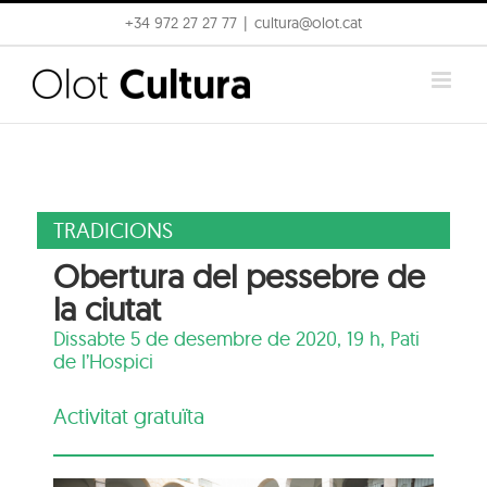
Skip
+34 972 27 27 77
|
cultura@olot.cat
to
content
TRADICIONS
Obertura del pessebre de
la ciutat
Dissabte 5 de desembre de 2020, 19 h,
Pati
de l’Hospici
Activitat gratuïta