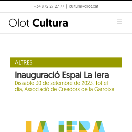
Skip
+34 972 27 27 77
|
cultura@olot.cat
to
content
ALTRES
Inauguració Espai La Iera
Dissabte 30 de setembre de 2023, Tot el
dia,
Associació de Creadors de la Garrotxa