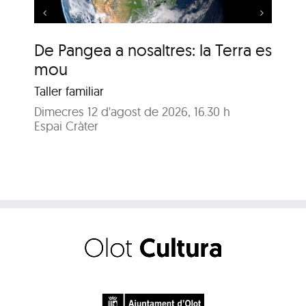
De Pangea a nosaltres: la Terra es
De
mou
m
Taller familiar
Tal
Dimecres 12 d'agost de 2026, 16.30 h
Dij
Espai Cràter
Esp