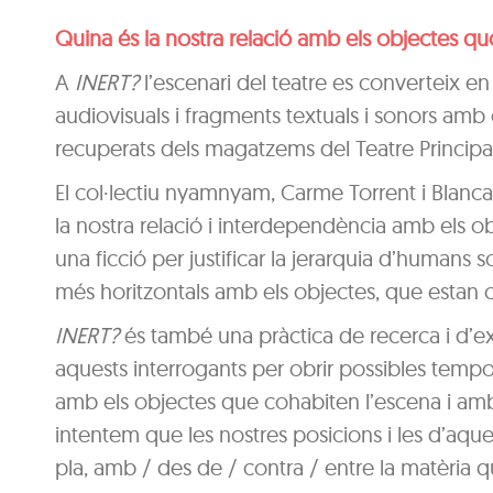
Quina és la nostra relació amb els objectes qu
A
INERT?
l’escenari del teatre es converteix e
audiovisuals i fragments textuals i sonors amb 
recuperats dels magatzems del Teatre Principal
El col·lectiu nyamnyam, Carme Torrent i Blanca
la nostra relació i interdependència amb els obj
una ficció per justificar la jerarquia d’hum
més horitzontals amb els objectes, que estan c
INERT?
és també una pràctica de recerca i d’
aquests interrogants per obrir possibles tempora
amb els objectes que cohabiten l’escena i am
intentem que les nostres posicions i les d’aque
pla, amb / des de / contra / entre la matèria 