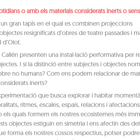
otidians o amb els materials considerats inerts o sen
n un gran tapís en el qual es combinen projeccions
objectes resignificats d’obres de teatre passades i ma
 d’Olot.
 Callén presenten una instal·lació performativa per 
ectes. I si la distinció entre subjectes i objectes no
ans sobre no humans? Com ens podem relacionar de ma
onsiderats inerts?
experimentació que busca explorar i habitar moment
litats, ritmes, escales, espais, relacions i afectacio
b els quals formem els nostres ecosistemes més imme
sts objectes estiguin en simetria i ens afectin des de
que forma els nostres cossos respectius, potser podr