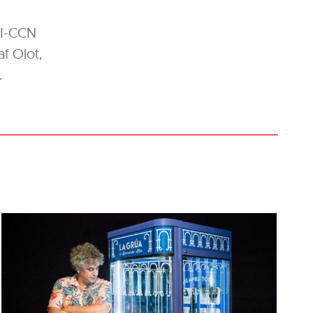
CI-CCN
af Olot,
.
Un sopar incòmode