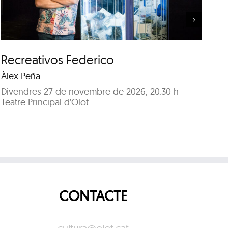
Recreativos Federico
U
Àlex Peña
Se
Divendres 27 de novembre de 2026, 20.30 h
Di
Teatre Principal d’Olot
Te
CONTACTE