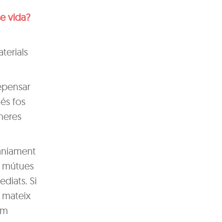
se vida?
terials
repensar
més fos
neres
àniament
ns mútues
diats. Si
l mateix
em