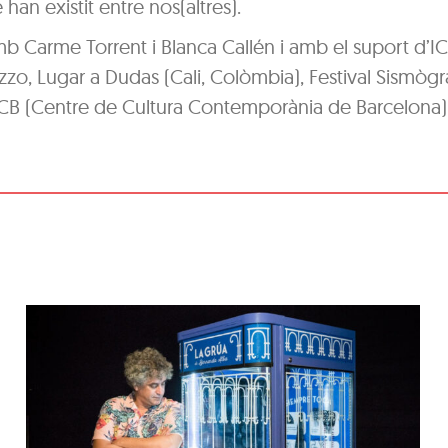
han existit entre nos(altres).
 Carme Torrent i Blanca Callén i amb el suport d’I
izzo, Lugar a Dudas (Cali, Colòmbia), Festival Sismògr
CB (Centre de Cultura Contemporània de Barcelona)
Recreativos Federico