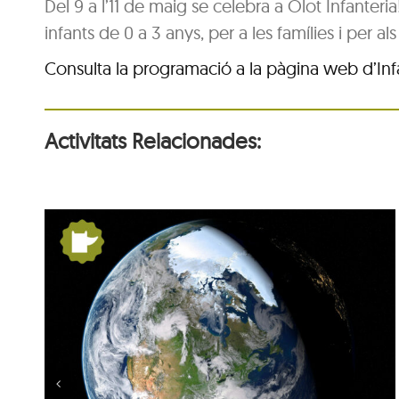
Del 9 a l’11 de maig se celebra a Olot Infanteria
infants de 0 a 3 anys, per a les famílies i per a
Consulta la programació a la pàgina web d’Infa
Activitats Relacionades:
la
De Pangea a nosaltres: la
Terra es mou