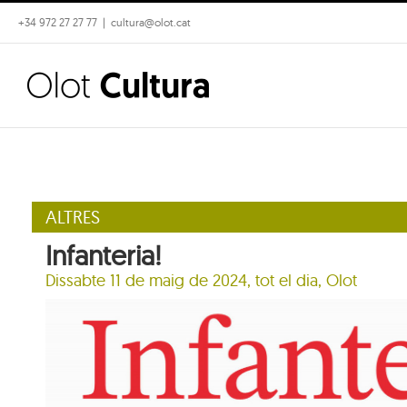
Skip
+34 972 27 27 77
|
cultura@olot.cat
to
content
ALTRES
Infanteria!
Dissabte 11 de maig de 2024, tot el dia, Olot