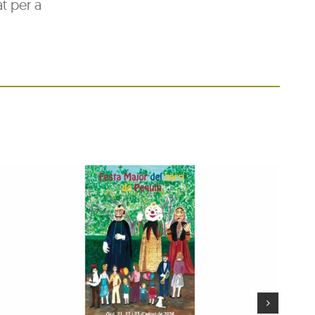
at per a
Festa Major del barri de
Pequín 2026