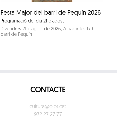
Festa Major del barri de Pequín 2026
Fe
Programació del dia 21 d'agost
Pr
Divendres 21 d'agost de 2026, A partir les 17 h
Di
barri de Pequín
Pa
CONTACTE
cultura@olot.cat
972 27 27 77