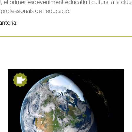
!, el primer esdeveniment educatiu i cultural a la ciut
ls professionals de l’educació.
nteria!
Festa Major del barri de
Pequín 2026